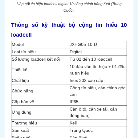
Hộp nối tín hiệu loadcell digital 10 cổng chính hãng Keli (Trung
Quốc).
Thông số kỹ thuật bộ cộng tin hiếu 10
loadcell
Model
JXHG05-10-D
Loại tín hiệu
Digital
Số lượng loadcell kết nối
Từ 02 đến 10 loadcell
10 đầu vào tín hiệu + 01 đầu
Thiết kế
ra tín hiệu
Chất liệu
Inox 302 cao cấp
Cộng tín hiệu, căn chỉnh góc
Chức năng
cân
Cấp bảo vệ
IP65
Cân ô tô, cân xe tải, cân
Ứng dụng
đóng bao,...
Thương hiệu
Keli
Sản xuất
Trung Quốc
Phân phối
Tân Phát