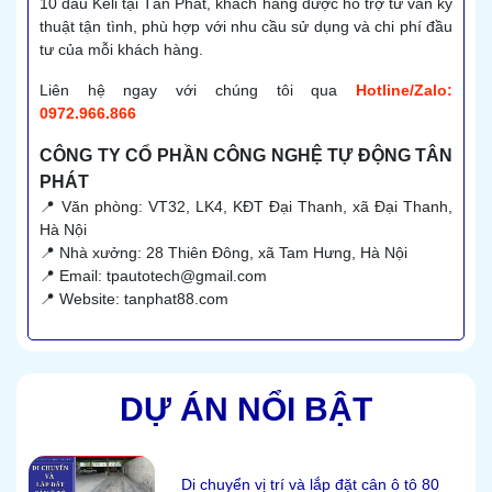
10 đầu Keli tại Tân Phát, khách hàng được hỗ trợ tư vấn kỹ
thuật tận tình, phù hợp với nhu cầu sử dụng và chi phí đầu
tư của mỗi khách hàng.
Liên hệ ngay với chúng tôi qua
Hotline/Zalo:
0972.966.866
CÔNG TY CỔ PHẦN CÔNG NGHỆ TỰ ĐỘNG TÂN
PHÁT
📍 Văn phòng: VT32, LK4, KĐT Đại Thanh, xã Đại Thanh,
Hà Nội
📍 Nhà xưởng: 28 Thiên Đông, xã Tam Hưng, Hà Nội
📍 Email: tpautotech@gmail.com
📍 Website: tanphat88.com
DỰ ÁN NỔI BẬT
Di chuyển vị trí và lắp đặt cân ô tô 80