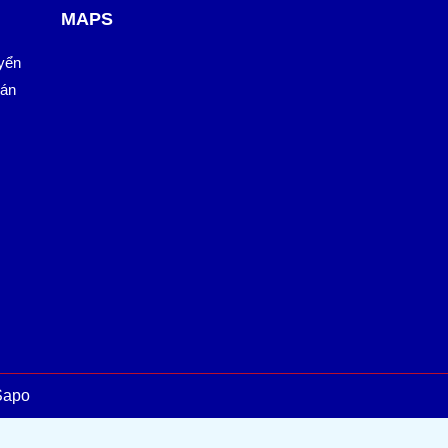
MAPS
yển
oán
Sapo