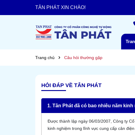
TÂN PHÁT XIN CHÀO!
Chia sẻ cơ hội - Hợp tác bền vững.
Tra
Trang chủ
Câu hỏi thường gặp
HỎI ĐÁP VỀ TÂN PHÁT
1. Tân Phát đã có bao nhiêu năm kinh 
Được thành lập ngày 06/03/2007, Công ty C
kinh nghiệm trong lĩnh vực cung cấp cân điện 