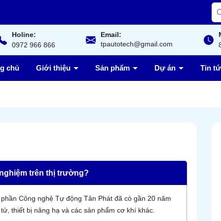
Holine:
Email:
tpautotech@gmail.com
0972 966 866
ng chủ
Giới thiệu
Sản phẩm
Dự án
Tin t
nghiệm trên thị trường?
ổ phần Công nghệ Tự động Tân Phát đã có gần 20 năm
tử, thiết bị nâng hạ và các sản phẩm cơ khí khác.