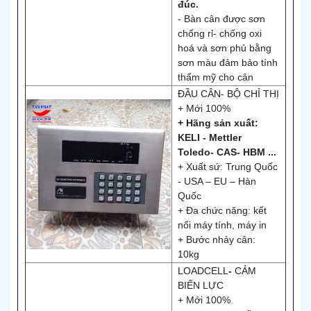
đúc.
- Bàn cân được sơn
chống rỉ- chống oxi
hoá và sơn phủ bằng
sơn màu đảm bảo tính
thẩm mỹ cho cân
ĐẦU CÂN
-
BỘ CHỈ THỊ
+ Mới 100%
+ Hãng sản xuất:
KELI - Mettler
Toledo- CAS- HBM ...
+ Xuất sứ: Trung Quốc
- USA – EU – Hàn
Quốc
+ Đa chức năng: kết
nối máy tính, máy in
+ Bước nhảy cân:
10kg
LOADCELL
-
CẢM
BIẾN LỰC
+ Mới 100%