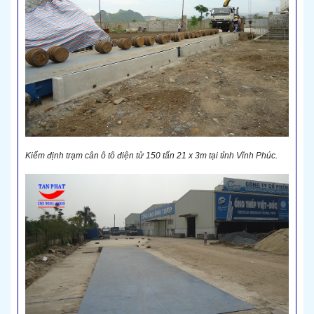
Kiểm định trạm cân ô tô điện tử 150 tấn 21 x 3m tại tỉnh Vĩnh Phúc.