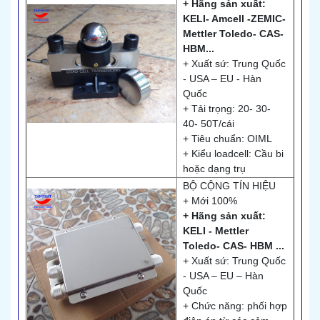
+ Hãng sản xuất:
KELI- Amcell -ZEMIC-
Mettler Toledo- CAS-
HBM...
+ Xuất sứ: Trung Quốc
- USA – EU - Hàn
Quốc
+ Tải trọng: 20- 30-
40- 50T/cái
+ Tiêu chuẩn: OIML
+ Kiểu loadcell: Cầu bi
hoặc dạng trụ
BỘ CỘNG TÍN HIỆU
+ Mới 100%
+ Hãng sản xuất:
KELI - Mettler
Toledo- CAS- HBM ...
+ Xuất sứ: Trung Quốc
- USA – EU – Hàn
Quốc
+ Chức năng: phối hợp