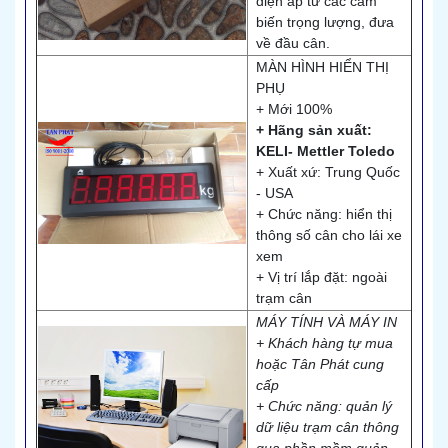
điện áp từ các cảm
biến trọng lượng, đưa
về đầu cân.
MÀN HÌNH HIỂN THỊ
PHỤ
+ Mới 100%
+ Hãng sản xuất:
KELI- Mettler Toledo
+ Xuất xứ: Trung Quốc
- USA
+ Chức năng: hiển thị
thông số cân cho lái xe
xem
+ Vị trí lắp đặt: ngoài
trạm cân
MÁY TÍNH VÀ MÁY IN
+ Khách hàng tự mua
hoặc Tân Phát cung
cấp
+ Chức năng: quản lý
dữ liệu trạm cân thông