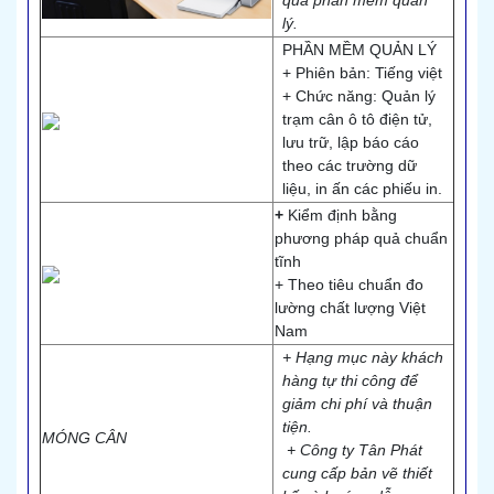
qua phần mềm quản
lý.
PHẦN MỀM QUẢN LÝ
+ Phiên bản: Tiếng việt
+ Chức năng: Quản lý
trạm cân ô tô điện tử,
lưu trữ, lập báo cáo
theo các trường dữ
liệu, in ấn các phiếu in.
+
Kiểm định bằng
phương pháp quả chuẩn
tĩnh
+ Theo tiêu chuẩn đo
lường chất lượng Việt
Nam
+ Hạng mục này khách
hàng tự thi công để
giảm chi phí và thuận
tiện.
MÓNG CÂN
+ Công ty Tân Phát
cung cấp bản vẽ thiết