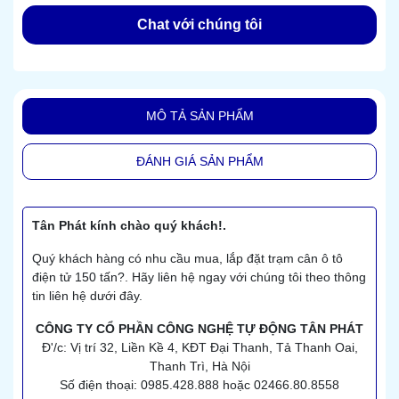
Chat với chúng tôi
MÔ TẢ SẢN PHẨM
ĐÁNH GIÁ SẢN PHẨM
Tân Phát kính chào quý khách!.
Quý khách hàng có nhu cầu mua, lắp đặt trạm cân ô tô
điện tử 150 tấn?. Hãy liên hệ ngay với chúng tôi theo thông
tin liên hệ dưới đây.
CÔNG TY CỔ PHẦN CÔNG NGHỆ TỰ ĐỘNG TÂN PHÁT
Đ'/c: Vị trí 32, Liền Kề 4, KĐT Đại Thanh, Tả Thanh Oai,
Thanh Trì, Hà Nội
Số điện thoại: 0985.428.888 hoặc 02466.80.8558