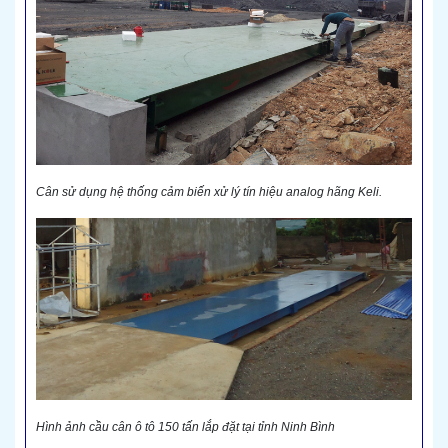
Cân sử dụng hệ thống cảm biến xử lý tín hiệu analog hãng Keli.
Hình ảnh cầu cân ô tô 150 tấn lắp đặt tại tỉnh Ninh Bình