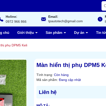
Holine:
Email:
tpautotech@gmail.com
0972 966 866
ng chủ
Giới thiệu
Sản phẩm
Dự án
Tin t
thị phụ DPM5 Keli
Màn hiển thị phụ DPM5 Ke
Tình trạng:
Còn hàng
Mã sản phẩm:
Đang cập nhật
Liên hệ
MÔ TẢ: