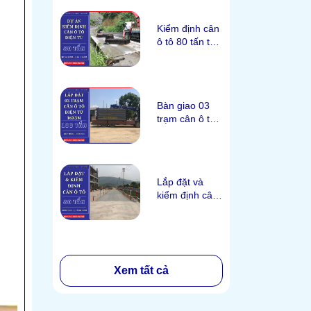
Kiểm định cân
ô tô 80 tấn tại
Hưa Bum, Lai
Châu
Bàn giao 03
trạm cân ô tô
100 tấn tại
Quy Mông,
Yên Bái
Lắp đặt và
kiểm định cân
ô tô 80 tấn tại
Đông Mai,
Quảng Ninh
Xem tất cả