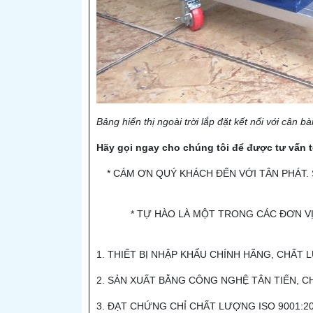
Bảng hiển thị ngoài trời lắp đặt kết nối với cân bà
Hãy gọi ngay cho chúng tôi để được tư vấn tố
* CÁM ƠN QUÝ KHÁCH ĐẾN VỚI TÂN PHÁT.
* TỰ HÀO LÀ MỘT TRONG CÁC ĐƠN VỊ
1. THIẾT BỊ NHẬP KHẨU CHÍNH HÃNG, CHẤT 
2. SẢN XUẤT BẰNG CÔNG NGHỆ TÂN TIẾN, C
3. ĐẠT CHỨNG CHỈ CHẤT LƯỢNG ISO 9001:2