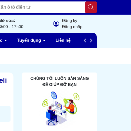
Mở cửa:
Đăng ký
8h00 - 17h00
Đăng nhập
ức
Tuyển dụng
Liên hệ
Câu hỏi thường gặp
CHÚNG TÔI LUÔN SẴN SÀNG
li
ĐỂ GIÚP ĐỠ BẠN