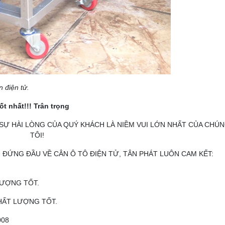
n điện tử.
t nhất!!! Trân trọng
 SỰ HÀI LÒNG CỦA QUÝ KHÁCH LÀ NIỀM VUI LỚN NHẤT CỦA CHÚ
TÔI!
 ĐỨNG ĐẦU VỀ CÂN Ô TÔ ĐIỆN TỬ, TÂN PHÁT LUÔN CAM KẾT:
LƯỢNG TỐT.
HẤT LƯỢNG TỐT.
008