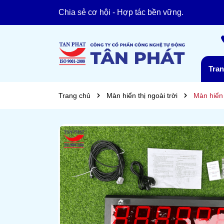
TÂN PHÁT XIN CHÀO!
Chia sẻ cơ hội - Hợp tác bền vững.
Tra
Trang chủ
Màn hiển thị ngoài trời
Màn hiển 