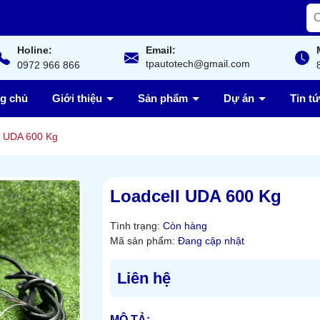
Holine:
Email:
tpautotech@gmail.com
0972 966 866
ng chủ
Giới thiệu
Sản phẩm
Dự án
Tin t
l UDA 600 Kg
Loadcell UDA 600 Kg
Tình trạng:
Còn hàng
Mã sản phẩm:
Đang cập nhật
Liên hệ
MÔ TẢ: