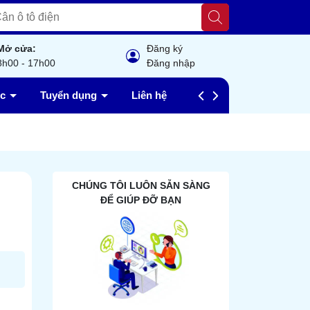
Mở cửa:
Đăng ký
8h00 - 17h00
Đăng nhập
ức
Tuyển dụng
Liên hệ
Câu hỏi thường gặp
CHÚNG TÔI LUÔN SẴN SÀNG
ĐỂ GIÚP ĐỠ BẠN