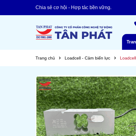
TÂN PHÁT XIN CHÀO!
Chia sẻ cơ hội - Hợp tác bền vững.
Tra
Trang chủ
Loadcell - Cảm biến lực
Loadcel