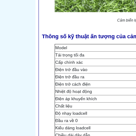
Cảm biến l
Thông số kỹ thuật ấn tượng của cả
Model
Tải trọng tối đa
Cấp chính xác
Điện trở đầu vào
Điện trở đầu ra
Điện trở cách điện
Nhiệt độ hoạt động
Điện áp khuyến khích
Chất liệu
Độ nhạy loadcell
Đầu ra về 0
Kiểu dáng loadcell
Chiều dài dây dẫn