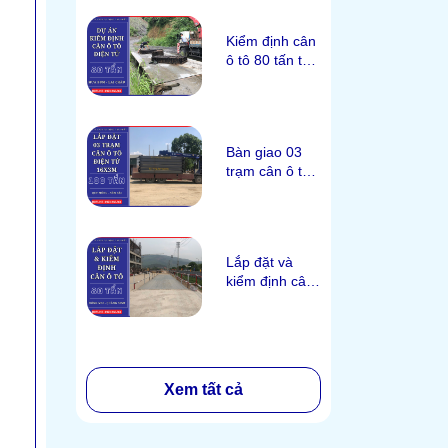
Kiểm định cân
ô tô 80 tấn tại
Hưa Bum, Lai
Châu
Bàn giao 03
trạm cân ô tô
100 tấn tại
Quy Mông,
Yên Bái
Lắp đặt và
kiểm định cân
ô tô 80 tấn tại
Đông Mai,
Quảng Ninh
Xem tất cả