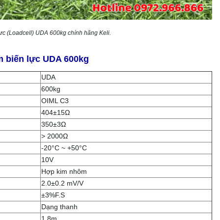
ực (Loadcell) UDA 600kg chính hãng Keli.
m biến lực UDA 600kg
UDA
600kg
OIML C3
404±15Ω
350±3Ω
> 2000Ω
-20°C ~ +50°C
10V
Hợp kim nhôm
2.0±0.2 mV/V
±3%F.S
Dạng thanh
1.8m