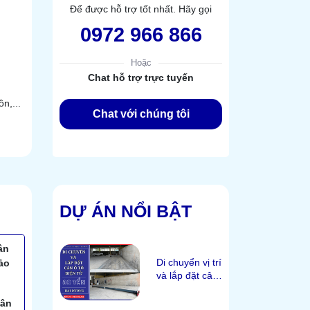
Để được hỗ trợ tốt nhất. Hãy gọi
0972 966 866
Hoặc
Chat hỗ trợ trực tuyến
n,...
Chat với chúng tôi
DỰ ÁN NỔI BẬT
ân
Di chuyển vị trí
ảo
và lắp đặt cân
ô tô 80 tấn tại
Hải Dương
Tân