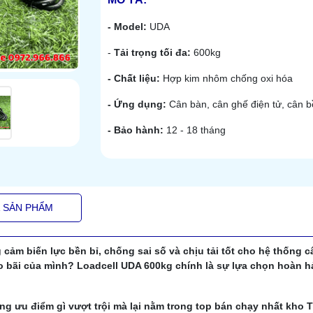
- Model:
UDA
-
Tải trọng tối đa:
600kg
- Chất liệu:
Hợp kim nhôm chống oxi hóa
- Ứng dụng:
Cân bàn, cân ghế điện tử, cân bồ
- Bảo hành:
12 - 18 tháng
Á SẢN PHẨM
ảm biến lực bền bỉ, chống sai số và chịu tải tốt cho hệ thống c
o bãi của mình? Loadcell UDA 600kg chính là sự lựa chọn hoàn h
g ưu điểm gì vượt trội mà lại nằm trong top bán chạy nhất kho 