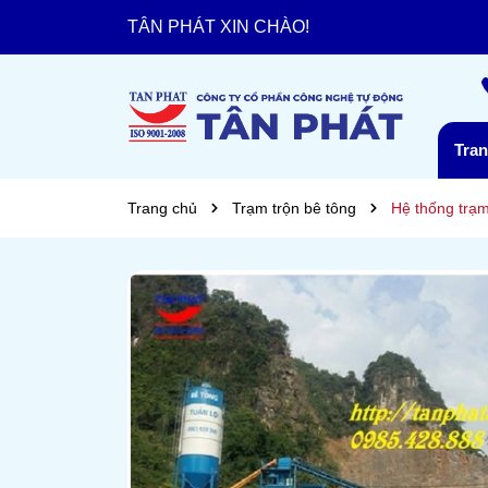
TÂN PHÁT XIN CHÀO!
Chia sẻ cơ hội - Hợp tác bền vững.
Tra
Trang chủ
Trạm trộn bê tông
Hệ thống trạm