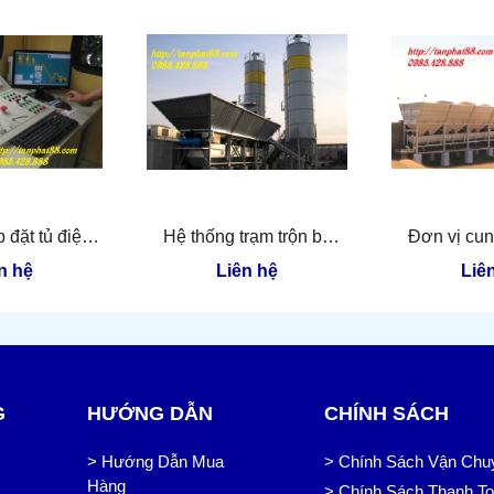
p đặt tủ điện
Hệ thống trạm trộn bê
Đơn vị cun
trạm trộn xi
tông 120m3/h
trộn bê t
n hệ
Liên hệ
Liê
ăng
G
HƯỚNG DẪN
CHÍNH SÁCH
> Hướng Dẫn Mua
> Chính Sách Vận Chu
Hàng
> Chính Sách Thanh T