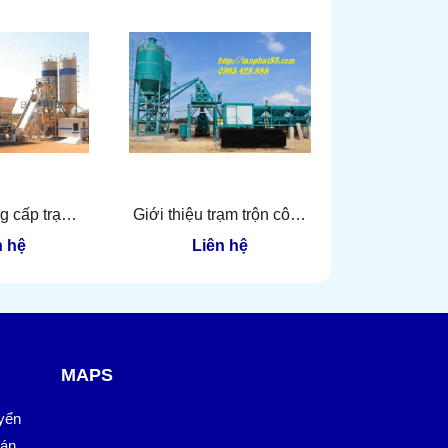
g cấp trạm
Giới thiệu trạm trộn công
Trạm trộn bê
ông 90m3/h
suất 75m3/h
tại Quả
n hệ
Liên hệ
Liên
MAPS
yển
oán