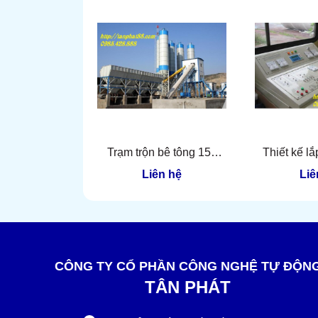
Trạm trộn bê tông 150
Thiết kế lắ
m3/h Tân Phát
điều khiển 
Liên hệ
Liê
m
CÔNG TY CỔ PHẦN CÔNG NGHỆ TỰ ĐỘN
TÂN PHÁT