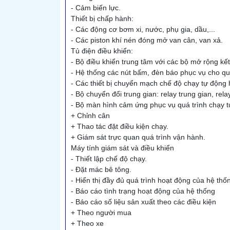
- Cảm biến lực.
Thiết bị chấp hành:
- Các động cơ bơm xi, nước, phụ gia, dầu,...
- Các piston khí nén đóng mở van cân, van xả.
Tủ điện điều khiển:
- Bộ điều khiển trung tâm với các bộ mở rộng kết
- Hệ thống các nút bấm, đèn báo phục vụ cho quá
- Các thiết bị chuyển mạch chế độ chạy tự động 
- Bộ chuyển đổi trung gian: relay trung gian, rela
- Bộ màn hình cảm ứng phục vụ quá trình chạy tự
+ Chỉnh cân
+ Thao tác đặt điều kiện chạy.
+ Giám sát trực quan quá trình vận hành.
Máy tính giám sát và điều khiển
- Thiết lập chế độ chạy.
- Đặt mác bê tông.
- Hiển thị đầy đủ quá trình hoạt động của hệ thố
- Báo cáo tình trạng hoạt động của hệ thống
- Báo cáo số liệu sản xuất theo các điều kiện
+ Theo người mua
+ Theo xe