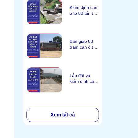
Kiểm định cân
ô tô 80 tấn tại
Hưa Bum, Lai
Châu
Bàn giao 03
trạm cân ô tô
100 tấn tại
Quy Mông,
Yên Bái
Lắp đặt và
kiểm định cân
ô tô 80 tấn tại
Đông Mai,
Quảng Ninh
Xem tất cả