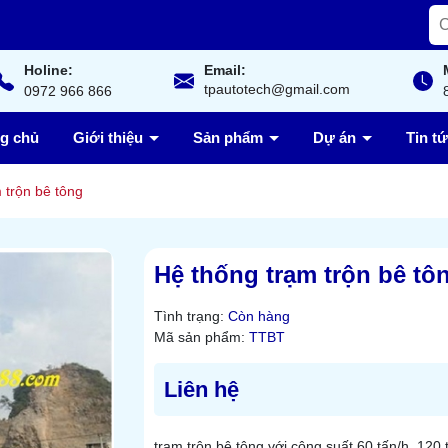
Holine:
Email:
tpautotech@gmail.com
0972 966 866
ng chủ
Giới thiệu
Sản phẩm
Dự án
Tin t
 trộn bê tông
Hệ thống trạm trộn bê tô
Tình trạng:
Còn hàng
Mã sản phẩm:
TTBT
Liên hệ
trạm trộn bê tông với công suất 60 tấn/h, 120 