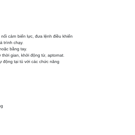
 nối cảm biến lực, đưa lệnh điều khiển
 trình chạy.
hoặc bằng tay.
y thời gian, khởi động từ, aptomat.
 động tại tủ với các chức năng
ng