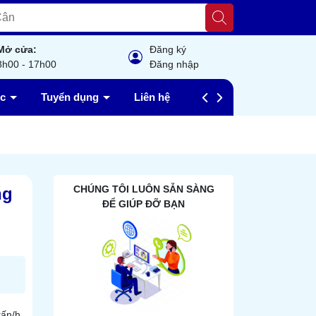
Mở cửa:
Đăng ký
8h00 - 17h00
Đăng nhập
ức
Tuyển dụng
Liên hệ
Câu hỏi thường gặp
CHÚNG TÔI LUÔN SẴN SÀNG
ng
ĐỂ GIÚP ĐỠ BẠN
tấn/h