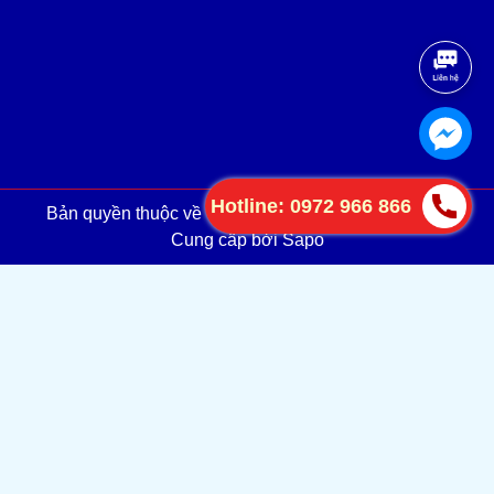
Hotline: 0972 966 866
Bản quyền thuộc về
TAN PHAT AUTOTECH.,JSC
.
Cung cấp bởi
Sapo