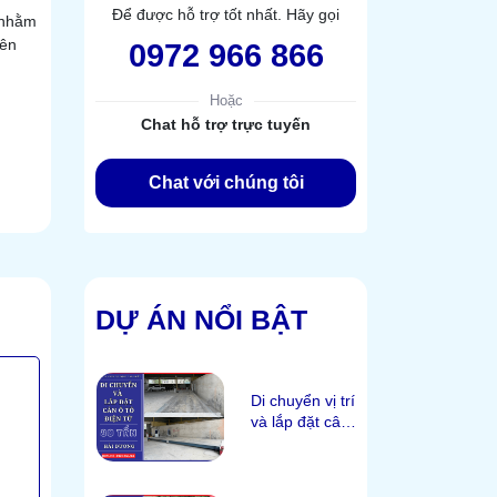
Để được hỗ trợ tốt nhất. Hãy gọi
 nhằm
rên
0972 966 866
Hoặc
Chat hỗ trợ trực tuyến
Chat với chúng tôi
DỰ ÁN NỔI BẬT
Di chuyển vị trí
và lắp đặt cân
ô tô 80 tấn tại
Hải Dương