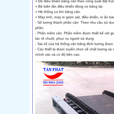
+ Độ điều khiển băng cân theo công suất đặt trư
+ Bộ biến tần điều khiển động cơ băng tải.
+ Hệ thống cơ khí băng cân.
+ Máy tính, máy in giám sát, điều khiển, in ấn b
- Số lượng thành phần cân: Theo nhu cầu sử dụn
phần.
- Phần mềm cân: Phần mềm được thiết kế với gia
tác rê chuột, phục vụ người sử dụng.
- Sai số của hệ thống cân băng định lượng đượ
- Các thiết bị được tuyển chọn về chất lượng v
chính xác và có độ bền cao.