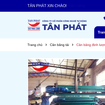
TÂN PHÁT XIN CHÀO!
Chia sẻ cơ hội - Hợp tác bền vững.
Tra
Trang chủ
Cân băng tải
Cân băng định lượ