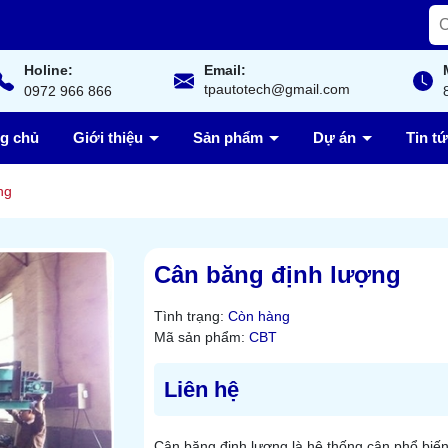
Holine:
Email:
tpautotech@gmail.com
0972 966 866
ng chủ
Giới thiệu
Sản phẩm
Dự án
Tin t
ng
Cân băng định lượng
Tình trạng:
Còn hàng
Mã sản phẩm:
CBT
Liên hệ
Cân băng định lượng là hệ thống cân phổ biế