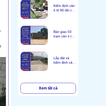
Kiểm định cân
ô tô 80 tấn tại
Hưa Bum, Lai
Châu
o
Bàn giao 03
trạm cân ô tô
100 tấn tại
Quy Mông,
g
Yên Bái
Lắp đặt và
kiểm định cân
ô tô 80 tấn tại
Đông Mai,
Quảng Ninh
Xem tất cả