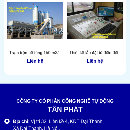
Trạm trộn bê tông 150 m3/h
Thiết kế lắp đặt tủ điện điều
Tân Phát
khiển trạm trộn xi măng
Liên hệ
Liên hệ
CÔNG TY CỔ PHẦN CÔNG NGHỆ TỰ ĐỘNG
TÂN PHÁT
Địa chỉ:
Vị trí 32, Liền kề 4, KĐT Đại Thanh,
Xã Đại Thanh, Hà Nội.