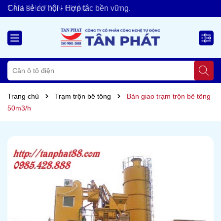
TÂN PHÁT XIN CHÀO!
Chia sẻ cơ hội - Hợp tác bền vững.
Trang chủ
Trạm trộn bê tông
Bàn giao trạm trộn bê tông
50m3/h