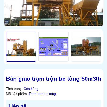
Bàn giao trạm trộn bê tông 50m3/h
Tình trạng:
Còn hàng
Mã sản phẩm:
Tram tron be tong
Liên hệ